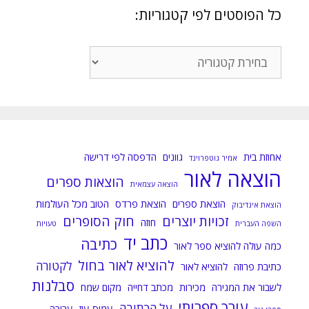
כל הפוסטים לפי קטגוריות:
כל
הפוסטים
לפי
קטגוריות:
אחוזת בית
גוונים
הדפסה לפי דרישה
אמיר גוטפרוינד
הוצאה לאור
הוצאות ספרים
הוצאה עצמאית
הוצאת ספרים
הוצאת פרדס
הטוב מכל העולמות
הוצאת אינדיבוק
זכויות יוצרים
חוק הסופרים
חוזה
השפה העברית
טעויות
כתב יד
כתיבה
כמה עולה להוציא ספר לאור
להוציא לאור בחול
לקטורה
כתיבת פרוזה
להוציא לאור
סבלנות
לשבור את המגירה
מכירות
מכתב דחייה
מקום שמח
עורך ספרותי
על הכתיבה
עמוס עוז
עריכה