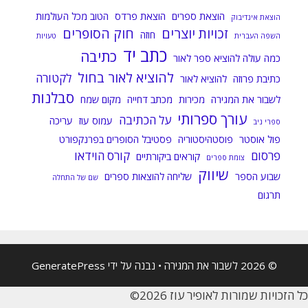
הוצאת ספרים
הוצאת פרדס
הטוב מכל העולמות
הוצאת אינדיבוק
זכויות יוצרים
חוק הסופרים
חוזה
השפה העברית
טעויות
כתב יד
כתיבה
כמה עולה להוציא ספר לאור
להוציא לאור בחול
לקטורה
כתיבת פרוזה
להוציא לאור
סבלנות
לשבור את המגירה
מכירות
מכתב דחייה
מקום שמח
עורך ספרותי
על הכתיבה
עמוס עוז
עריכה
ספרי ניב
פול אוסטר
פוסטהיסטוריה
פסטיבל הסופרים בפרנקפורט
פרסום
קורס הוידאו
קוראים ביקורתיים
צומת ספרים
שיווק
שבוע הספר
שליחה להוצאות ספרים
שם של התחלה
תרגום
© 2026 לשבור את המגירה
• נבנה על ידי
GeneratePress
כל הזכויות שמורות לאופיר עוז 2026©