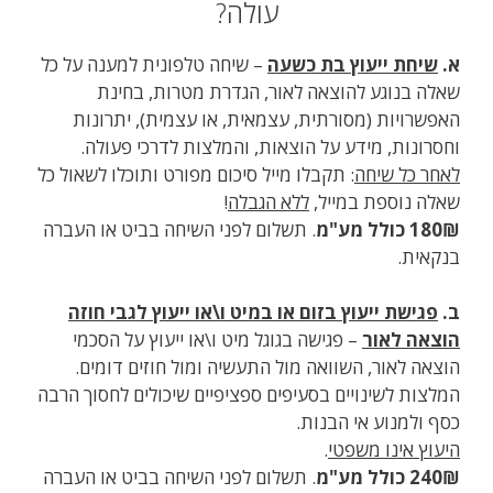
עולה?
א.
שיחת ייעוץ בת כשעה
– שיחה טלפונית למענה על כל
שאלה בנוגע להוצאה לאור, הגדרת מטרות, בחינת
האפשרויות (מסורתית, עצמאית, או עצמית), יתרונות
וחסרונות, מידע על הוצאות, והמלצות לדרכי פעולה.
לאחר כל שיחה
: תקבלו מייל סיכום מפורט ותוכלו לשאול כל
שאלה נוספת במייל,
ללא הגבלה
!
180₪ כולל מע"מ
. תשלום לפני השיחה בביט או העברה
בנקאית.
ב.
פגישת ייעוץ בזום או במיט ו\או ייעוץ לגבי חוזה
הוצאה לאור
– פגישה בגוגל מיט ו\או ייעוץ על הסכמי
הוצאה לאור, השוואה מול התעשיה ומול חוזים דומים.
המלצות לשינויים בסעיפים ספציפיים שיכולים לחסוך הרבה
כסף ולמנוע אי הבנות.
היעוץ אינו משפטי
.
240₪ כולל מע"מ
. תשלום לפני השיחה בביט או העברה