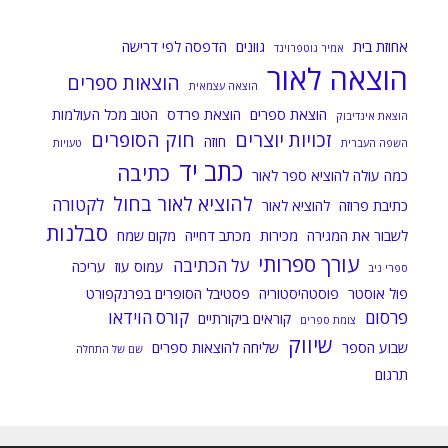
אחוזת בית
גוונים
הדפסה לפי דרישה
אמיר גוטפרוינד
הוצאה לאור
הוצאות ספרים
הוצאה עצמאית
הוצאת ספרים
הוצאת פרדס
הטוב מכל העולמות
הוצאת אינדיבוק
זכויות יוצרים
חוק הסופרים
חוזה
השפה העברית
טעויות
כתב יד
כתיבה
כמה עולה להוציא ספר לאור
להוציא לאור בחול
לקטורה
כתיבת פרוזה
להוציא לאור
סבלנות
לשבור את המגירה
מכירות
מכתב דחייה
מקום שמח
עורך ספרותי
על הכתיבה
עמוס עוז
עריכה
ספרי ניב
פול אוסטר
פוסטהיסטוריה
פסטיבל הסופרים בפרנקפורט
פרסום
קורס הוידאו
קוראים ביקורתיים
צומת ספרים
שיווק
שבוע הספר
שליחה להוצאות ספרים
שם של התחלה
תרגום