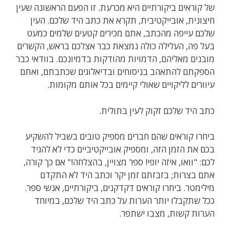
של קוראים ביקורתיים היא מכרעת. זו הפעם הראשונה שעין
חיצונית, אובייקטיבית, תקרא את כתב היד שלכם. העין
שלכם עייפה מהכתב, אתם מכירים קטעים שלמים כמעט
בעל פה, העלילה כולה נמצאת כבר אצלכם בראש, הקשרים
מובנים מאליהם, הדמויות מהודקות בדמיונכם. בוודאי כבר
הספקתם להתאהב בניסוחים ובדיאלוגים שכתבתם, ואתם
עיוורים לליקויים שאולי קיימים בכל אותם מקומות.
כתב היד שלכם זקוק לעין בתולית.
ביחרו קוראים שהם חברים מספיק טובים בשביל להשקיע
בכם את הזמן הזה, ומספיק אובייקטיביים כדי לא להגיד
לכם: "וואו, איזה יופי! ספר מצויין, בהצלחה!" אם כך קורה,
אתם בצרות; בזבזתם זמן יקר וכתב היד לא התקדם
מילימטר. ביחרו קוראים דקדקנים, ביקורתיים, אנשי ספר.
ככל שתקבלו יותר הערות על כתב היד שלכם, במיוחד
הערות קשות, מצבו ישתפר.