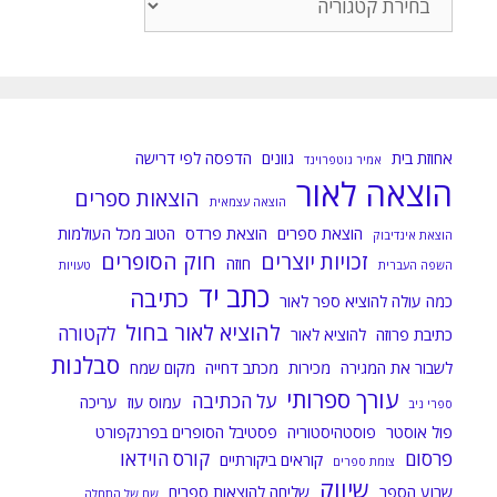
הפוסטים
לפי
קטגוריות:
אחוזת בית
גוונים
הדפסה לפי דרישה
אמיר גוטפרוינד
הוצאה לאור
הוצאות ספרים
הוצאה עצמאית
הוצאת ספרים
הוצאת פרדס
הטוב מכל העולמות
הוצאת אינדיבוק
זכויות יוצרים
חוק הסופרים
חוזה
השפה העברית
טעויות
כתב יד
כתיבה
כמה עולה להוציא ספר לאור
להוציא לאור בחול
לקטורה
כתיבת פרוזה
להוציא לאור
סבלנות
לשבור את המגירה
מכירות
מכתב דחייה
מקום שמח
עורך ספרותי
על הכתיבה
עמוס עוז
עריכה
ספרי ניב
פול אוסטר
פוסטהיסטוריה
פסטיבל הסופרים בפרנקפורט
פרסום
קורס הוידאו
קוראים ביקורתיים
צומת ספרים
שיווק
שבוע הספר
שליחה להוצאות ספרים
שם של התחלה