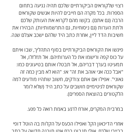
רצוי שלקוראים הביקורתיים שלכם תהיה נגיעה בתחום
הספרות. בכל מקרה הם חייבים להיות אנשים שקוראים
הרבה (גם אתם). בקשו מהם לקרוא את העותק שלכם
ולתת הערות (גם ניסוחיות, גם התרשמותיות). הבהירו את
חשיבות הדד ליין, אחרת כתב היד שלהם ישכב אצלם שנה.
פיגשו את הקוראים הביקורתיים בסוף התהליך, שבו איתם
על כוס קפה ורישמו את כל הערותיהם. אל תזלזלו, אל
תמעיטו בערך דבריהם, אל תבטלו אותם בטיעונים כמו:
"אבל ככה אני אוהב את זה" או: "הוא לא מבין כמה זה
גאוני". אפילו אם אתם צודקים, חשוב שתהיו מודעים למה
שקוראים לגיטימיים חושבים על כתב היד (שלא לומר
הלקטורים בהוצאת הספרים).
במרבית המקרים, אורח לרגע באמת רואה כל פגע.
אחרי הדיכאון הקל ואפילו הכעס על הקלות בה הוטל דופי
בבייבי שלכם, אולי תנבוט בכם איזו תובנה חדשה על כתב