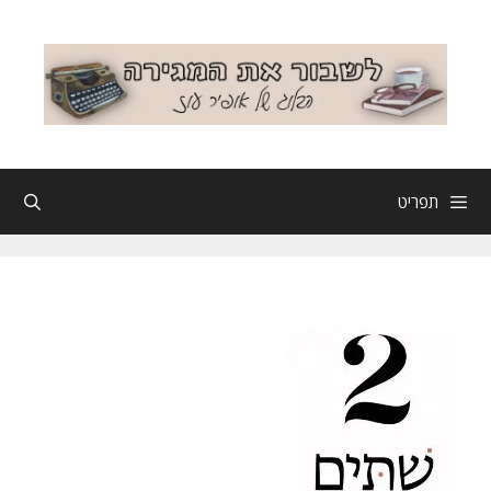
דלג
תוכן
תפריט