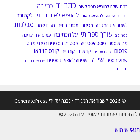
כתב יד
כתיבה
כמה עולה להוציא ספר לאור
להוציא לאור בחול
לקטורה
כתיבת פרוזה
להוציא לאור
סבלנות
לשבור את המגירה
מכירות
מכתב דחייה
מקום שמח
עורך ספרותי
על הכתיבה
עמוס עוז
עריכה
ספרי ניב
פול אוסטר
פוסטהיסטוריה
פסטיבל הסופרים בפרנקפורט
פרסום
קורס הוידאו
קוראים ביקורתיים
צומת ספרים
שיווק
שבוע הספר
שליחה להוצאות ספרים
שם של התחלה
תרגום
© 2026 לשבור את המגירה
• נבנה על ידי
GeneratePress
כל הזכויות שמורות לאופיר עוז 2026©
תנאי שימוש