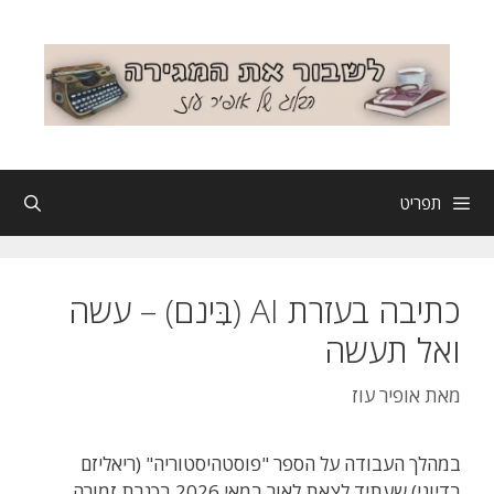
דלג
תוכן
תפריט
כתיבה בעזרת AI (בִּינם) – עשה
ואל תעשה
מאת
אופיר עוז
במהלך העבודה על הספר "פוסטהיסטוריה" (ריאליזם
בדיוני) שעתיד לצאת לאור במאי 2026 בכנרת זמורה,