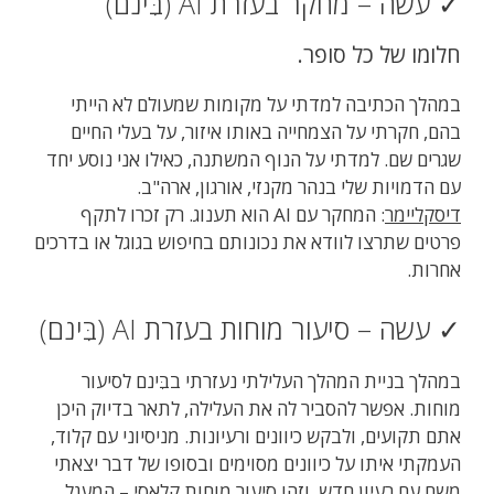
✓ עשה – מחקר בעזרת AI (בִּינם)
חלומו של כל סופר.
במהלך הכתיבה למדתי על מקומות שמעולם לא הייתי
בהם, חקרתי על הצמחייה באותו איזור, על בעלי החיים
שגרים שם. למדתי על הנוף המשתנה, כאילו אני נוסע יחד
עם הדמויות שלי בנהר מקנזי, אורגון, ארה"ב.
דיסקליימר
: המחקר עם AI הוא תענוג. רק זכרו לתקף
פרטים שתרצו לוודא את נכונותם בחיפוש בגוגל או בדרכים
אחרות.
✓ עשה – סיעור מוחות בעזרת AI (בִּינם)
במהלך בניית המהלך העלילתי נעזרתי בבִּינם לסיעור
מוחות. אפשר להסביר לה את העלילה, לתאר בדיוק היכן
אתם תקועים, ולבקש כיוונים ורעיונות. מניסיוני עם קלוד,
העמקתי איתו על כיוונים מסוימים ובסופו של דבר יצאתי
משם עם רעיון חדש. וזהו סיעור מוחות קלאסי – המעגל