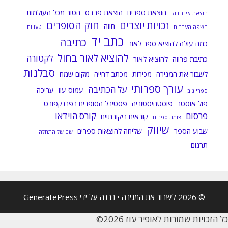
הוצאת ספרים
הוצאת פרדס
הטוב מכל העולמות
הוצאת אינדיבוק
זכויות יוצרים
חוק הסופרים
חוזה
השפה העברית
טעויות
כתב יד
כתיבה
כמה עולה להוציא ספר לאור
להוציא לאור בחול
לקטורה
כתיבת פרוזה
להוציא לאור
סבלנות
לשבור את המגירה
מכירות
מכתב דחייה
מקום שמח
עורך ספרותי
על הכתיבה
עמוס עוז
עריכה
ספרי ניב
פול אוסטר
פוסטהיסטוריה
פסטיבל הסופרים בפרנקפורט
פרסום
קורס הוידאו
קוראים ביקורתיים
צומת ספרים
שיווק
שבוע הספר
שליחה להוצאות ספרים
שם של התחלה
תרגום
© 2026 לשבור את המגירה
• נבנה על ידי
GeneratePress
כל הזכויות שמורות לאופיר עוז 2026©