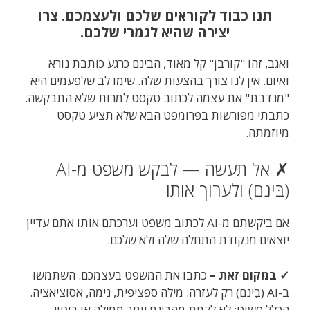
תנו כבוד לקוראים שלכם ולעצמכם. צרו
יצירה שהיא לגמרי שלכם.
ואגב, זהו "קורבן" קל מאוד, הבִּינם כרגע כותבת נורא
ואיום. אין לנו צורך בהצעות שלה. שימו לב שלפעמים היא
"מנדבת" את עצמה לכתוב טקסט למרות שלא התבקשה.
כתבתי מפורשות בפרומפט הבא שלא תציע טקסט
מיוזמתה.
✗ אל תעשה — לבקש משפט מ-AI
(בִּינם) ולערוך אותו
אם ביקשתם מ-AI לכתוב משפט וערכתם אותו אתם עדיין
יוצאים מנקודת התחלה שלה ולא שלכם.
✓ במקום זאת –
כתבו את המשפט בעצמכם. השתמשו
ב-AI (בִּינם) רק לעזרה: מילה ספציפית, נימה, אסוציאציה.
הכלל פשוט: לא לקחת מהבִּינם יותר ממילה או ביטוי