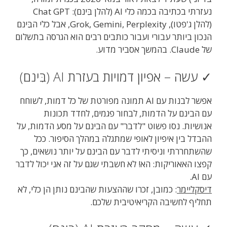
נעזרתי בכתיבה בכמה כלי AI (להלן בִּינם): Chat GPT
(להלן ג'פטו), Grok, Gemini, Perplexity, אבל כלי הבִּינם
הנכון ביותר עבורי ועבור כותבים רבים הוא הגרסה בתשלום
של Claude. בהמשך אסביר מדוע.
✓ עשה – אפיון דמויות בעזרת AI (בִּינם)
אפשר לבנות עם AI תמונה מפורטת של כל דמות, לשוחח
עם הבינם על הדמות, לבחור פגמים, לחדד תכונות
אנושיות. נסו פשוט "לדבר" עם הבינם על מסע הדמות, על
ההבדל בין איפיון לאופי שמתגלה במהלך הסיפור. ככל
שהשתחררתי וניסיתי לדבר עם הבינם על יותר נושאים, כך
קפצו האאוריקות: הא! לא חשבתי שגם על זה אני יכול לדבר
עם AI.
דיסקליימר
: כמובן, זכרו שההצעות שהבינם נותן הן כלי, לא
תחליף לחשיבה הקריאיטיבית שלכם.