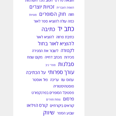
הוצאת פרדס
הטוב מכל העולמות
זכויות יוצרים
השפה העברית
חוק הסופרים
חוזה
טעויות
כמה עולה להוציא ספר לאור
כתב יד
כתיבה
כתיבת פרוזה
להוציא לאור
להוציא לאור בחול
לקטורה
לשבור את המגירה
מכירות
מכתב דחייה
מקום שמח
סבלנות
ספרי ניב
עורך ספרותי
על הכתיבה
עמוס עוז
עריכה
פול אוסטר
פוסטהיסטוריה
פסטיבל הסופרים בפרנקפורט
פרסום
צומת ספרים
קורס הוידאו
קוראים ביקורתיים
שיווק
שבוע הספר