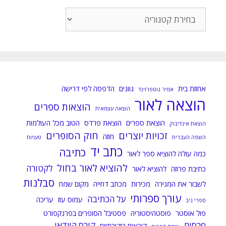
כל
הפוסטים
לפי
קטגוריות:
אחוזת בית
גוונים
הדפסה לפי דרישה
אמיר גוטפרוינד
הוצאה לאור
הוצאות ספרים
הוצאה עצמאית
הוצאת ספרים
הוצאת פרדס
הטוב מכל העולמות
הוצאת אינדיבוק
זכויות יוצרים
חוק הסופרים
חוזה
השפה העברית
טעויות
כתב יד
כתיבה
כמה עולה להוציא ספר לאור
להוציא לאור בחול
לקטורה
כתיבת פרוזה
להוציא לאור
סבלנות
לשבור את המגירה
מכירות
מכתב דחייה
מקום שמח
עורך ספרותי
על הכתיבה
עמוס עוז
עריכה
ספרי ניב
פול אוסטר
פוסטהיסטוריה
פסטיבל הסופרים בפרנקפורט
פרסום
קורס הוידאו
קוראים ביקורתיים