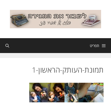
דלג
תוכן
תפריט
תמונת-העותק-הראשון-1