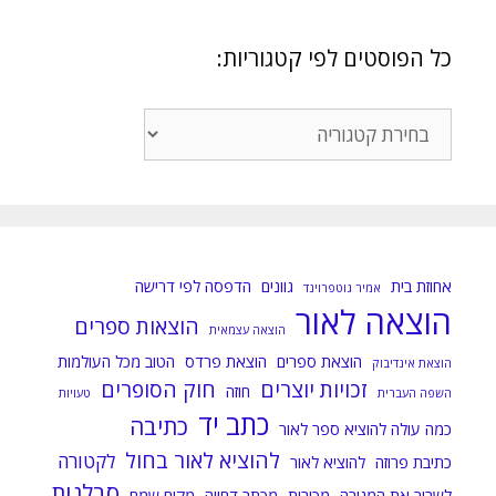
כל הפוסטים לפי קטגוריות:
כל
הפוסטים
לפי
קטגוריות:
אחוזת בית
גוונים
הדפסה לפי דרישה
אמיר גוטפרוינד
הוצאה לאור
הוצאות ספרים
הוצאה עצמאית
הוצאת ספרים
הוצאת פרדס
הטוב מכל העולמות
הוצאת אינדיבוק
זכויות יוצרים
חוק הסופרים
חוזה
השפה העברית
טעויות
כתב יד
כתיבה
כמה עולה להוציא ספר לאור
להוציא לאור בחול
לקטורה
כתיבת פרוזה
להוציא לאור
סבלנות
לשבור את המגירה
מכירות
מכתב דחייה
מקום שמח