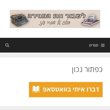
דלג
תוכן
תפריט
כפתור נכון