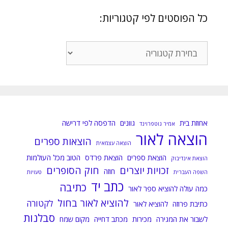
כל הפוסטים לפי קטגוריות:
כל
הפוסטים
לפי
קטגוריות:
אחוזת בית
גוונים
הדפסה לפי דרישה
אמיר גוטפרוינד
הוצאה לאור
הוצאות ספרים
הוצאה עצמאית
הוצאת ספרים
הוצאת פרדס
הטוב מכל העולמות
הוצאת אינדיבוק
זכויות יוצרים
חוק הסופרים
חוזה
השפה העברית
טעויות
כתב יד
כתיבה
כמה עולה להוציא ספר לאור
להוציא לאור בחול
לקטורה
כתיבת פרוזה
להוציא לאור
סבלנות
לשבור את המגירה
מכירות
מכתב דחייה
מקום שמח