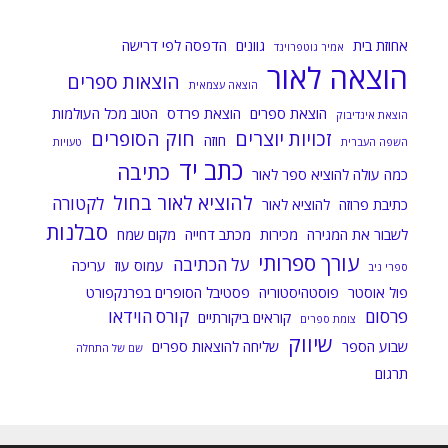
אחוזת בית
גוונים
הדפסה לפי דרישה
אמיר גוטפרוינד
הוצאה לאור
הוצאות ספרים
הוצאה עצמאית
הוצאת ספרים
הוצאת פרדס
הטוב מכל העולמות
הוצאת אינדיבוק
זכויות יוצרים
חוק הסופרים
חוזה
השפה העברית
טעויות
כתב יד
כתיבה
כמה עולה להוציא ספר לאור
להוציא לאור בחול
לקטורה
כתיבת פרוזה
להוציא לאור
סבלנות
לשבור את המגירה
מכירות
מכתב דחייה
מקום שמח
עורך ספרותי
על הכתיבה
עמוס עוז
עריכה
ספרי ניב
פול אוסטר
פוסטהיסטוריה
פסטיבל הסופרים בפרנקפורט
פרסום
קורס הוידאו
קוראים ביקורתיים
צומת ספרים
שיווק
שבוע הספר
שליחה להוצאות ספרים
שם של התחלה
תרגום