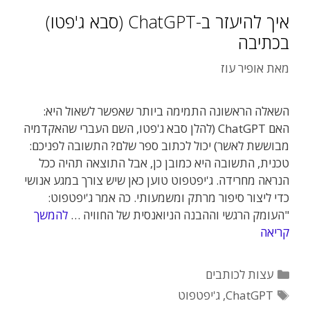
איך להיעזר ב-ChatGPT (סבא ג'פטו)
בכתיבה
מאת
אופיר עוז
השאלה הראשונה התמימה ביותר שאפשר לשאול היא:
האם ChatGPT (להלן סבא ג'פטו, השם העברי שהאקדמיה
מבוששת לאשר) יכול לכתוב ספר שלם? התשובה לפניכם:
טכנית, התשובה היא כמובן כן, אבל התוצאה תהיה ככל
הנראה מחרידה. ג'יפטפוט טוען כאן שיש צורך במגע אנושי
כדי ליצור סיפור מרתק ומשמעותי. כה אמר ג'יפטפוט:
"העומק הרגשי וההבנה הניואנסית של החוויה …
להמשך
קריאה
קטגוריות
עצות לכותבים
תגיות
ChatGPT
,
ג'יפטפוט