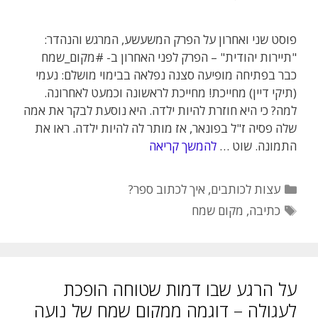
פוסט שני ואחרון על הפרק המשעשע, המרגש והנהדר:
"תיירות יהודית" – הפרק לפני האחרון ב- #מקום_שמח
כבר בפתיחה מופיעה סצנה נפלאה בבימוי מושלם: נעמי
(תיקי דיין) מחייכת! מחייכת לראשונה וכמעט לאחרונה.
למה? כי היא חוזרת להיות ילדה. היא נוסעת לבקר את אמה
שלה פסיה ז"ל בפונאר, אז מותר לה להיות ילדה. ראו את
התמונה. שוט …
להמשך קריאה
קטגוריות
עצות לכותבים
,
איך לכתוב ספר?
תגיות
כתיבה
,
מקום שמח
על הרגע שבו דמות שטוחה הופכת
לעגולה – דוגמה ממקום שמח של נועה