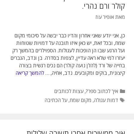
קולר ורם נהרי.
מאת
אופיר עוז
כן, אני יודע שאני אחרון והדיו כבר יבשה על סיכומי מקום
שמח, ובכל זאת, יש כאן איזו תובנה על דמויות שטוחות
ועל הרגע שבו הן הופכות לעגולות. הספוילרים בהמשך רק
יעזרו למי שלא ראה עדיין, לצפות בסדרה. בן ונדב, הגברים
בחייה של ורד (להלן נועה קולר) הם נכים רגשית בצורה
קיצונית, בוקים ומקובעים. נדב, אחיה, …
להמשך קריאה
קטגוריות
איך לכתוב ספר?
,
עצות לכותבים
תגיות
דמות עגולה
,
מקום שמח
,
על הכתיבה
איך ממשיכים אחרי תשובה שלילית,