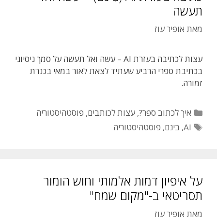
תעשה
מאת
אופיר עוז
עצות לכתיבה בעזרת AI – עשה ואל תעשה על סמך ניסיוני
בכתיבת ספרי הרביע שעתיד לצאת לאור במאי בכנרת
זמורה.
קטגוריות
איך לכתוב ספר?
,
עצות לכותבים
,
פוסטהיסטוריה
תגיות
AI
,
בינם
,
פוסטהיסטוריה
על איפיון דמות אלמותי וחוש הומור
תסריטאי ב-"מקום שמח"
מאת
אופיר עוז