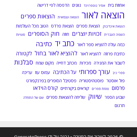
אחוזת בית
גוונים
הדפסה לפי דרישה
אמיר גוטפרוינד
הוצאה לאור
הוצאות ספרים
הוצאה עצמאית
הוצאת ספרים
הוצאת פרדס
הטוב מכל העולמות
הוצאת אינדיבוק
זכויות יוצרים
חוק הסופרים
חוזה
השפה העברית
טעויות
כתב יד
כתיבה
כמה עולה להוציא ספר לאור
להוציא לאור בחול
לקטורה
כתיבת פרוזה
להוציא לאור
סבלנות
לשבור את המגירה
מכירות
מכתב דחייה
מקום שמח
עורך ספרותי
על הכתיבה
עמוס עוז
עריכה
ספרי ניב
פול אוסטר
פוסטהיסטוריה
פסטיבל הסופרים בפרנקפורט
פרסום
קורס הוידאו
קוראים ביקורתיים
צומת ספרים
שיווק
שבוע הספר
שליחה להוצאות ספרים
שם של התחלה
תרגום
© 2026 לשבור את המגירה
• נבנה על ידי
GeneratePress