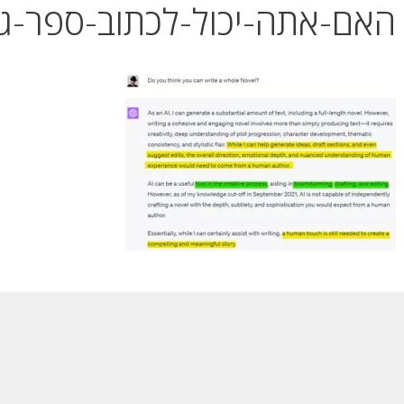
האם-אתה-יכול-לכתוב-ספר-גר