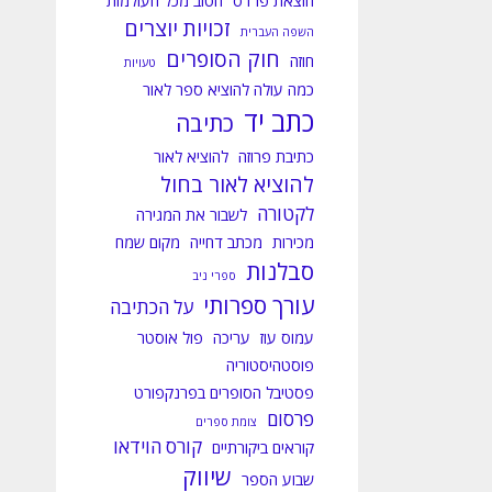
הוצאת פרדס
הטוב מכל העולמות
זכויות יוצרים
השפה העברית
חוק הסופרים
חוזה
טעויות
כמה עולה להוציא ספר לאור
כתב יד
כתיבה
כתיבת פרוזה
להוציא לאור
להוציא לאור בחול
לקטורה
לשבור את המגירה
מכירות
מכתב דחייה
מקום שמח
סבלנות
ספרי ניב
עורך ספרותי
על הכתיבה
עמוס עוז
עריכה
פול אוסטר
פוסטהיסטוריה
פסטיבל הסופרים בפרנקפורט
פרסום
צומת ספרים
קורס הוידאו
קוראים ביקורתיים
שיווק
שבוע הספר