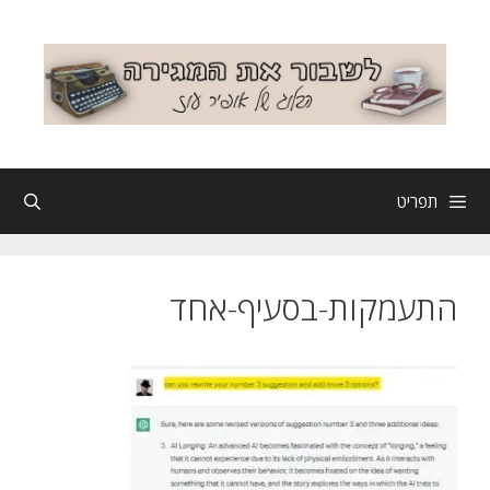
דלג
תוכן
תפריט
התעמקות-בסעיף-אחד