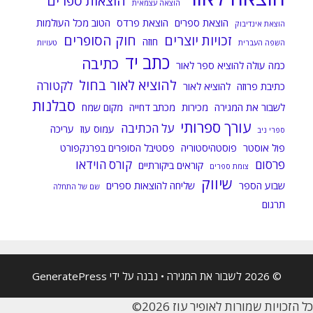
הוצאות ספרים
הוצאה עצמאית
הוצאת ספרים
הוצאת פרדס
הטוב מכל העולמות
הוצאת אינדיבוק
זכויות יוצרים
חוק הסופרים
חוזה
השפה העברית
טעויות
כתב יד
כתיבה
כמה עולה להוציא ספר לאור
להוציא לאור בחול
לקטורה
כתיבת פרוזה
להוציא לאור
סבלנות
לשבור את המגירה
מכירות
מכתב דחייה
מקום שמח
עורך ספרותי
על הכתיבה
עמוס עוז
עריכה
ספרי ניב
פול אוסטר
פוסטהיסטוריה
פסטיבל הסופרים בפרנקפורט
פרסום
קורס הוידאו
קוראים ביקורתיים
צומת ספרים
שיווק
שבוע הספר
שליחה להוצאות ספרים
שם של התחלה
תרגום
© 2026 לשבור את המגירה
• נבנה על ידי
GeneratePress
כל הזכויות שמורות לאופיר עוז 2026©