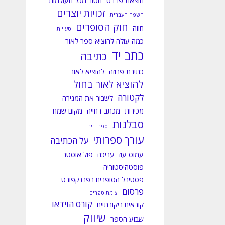
הוצאת פרדס
הטוב מכל העולמות
זכויות יוצרים
השפה העברית
חוק הסופרים
חוזה
טעויות
כמה עולה להוציא ספר לאור
כתב יד
כתיבה
כתיבת פרוזה
להוציא לאור
להוציא לאור בחול
לקטורה
לשבור את המגירה
מכירות
מכתב דחייה
מקום שמח
סבלנות
ספרי ניב
עורך ספרותי
על הכתיבה
עמוס עוז
עריכה
פול אוסטר
פוסטהיסטוריה
פסטיבל הסופרים בפרנקפורט
פרסום
צומת ספרים
קורס הוידאו
קוראים ביקורתיים
שיווק
שבוע הספר