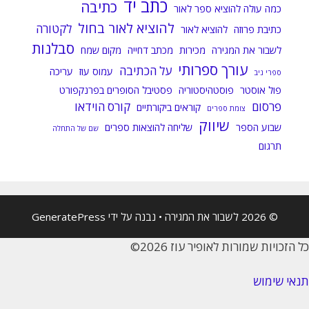
כתב יד
כתיבה
כמה עולה להוציא ספר לאור
להוציא לאור בחול
לקטורה
כתיבת פרוזה
להוציא לאור
סבלנות
לשבור את המגירה
מכירות
מכתב דחייה
מקום שמח
עורך ספרותי
על הכתיבה
עמוס עוז
עריכה
ספרי ניב
פול אוסטר
פוסטהיסטוריה
פסטיבל הסופרים בפרנקפורט
פרסום
קורס הוידאו
קוראים ביקורתיים
צומת ספרים
שיווק
שבוע הספר
שליחה להוצאות ספרים
שם של התחלה
תרגום
© 2026 לשבור את המגירה
• נבנה על ידי
GeneratePress
כל הזכויות שמורות לאופיר עוז 2026©
תנאי שימוש