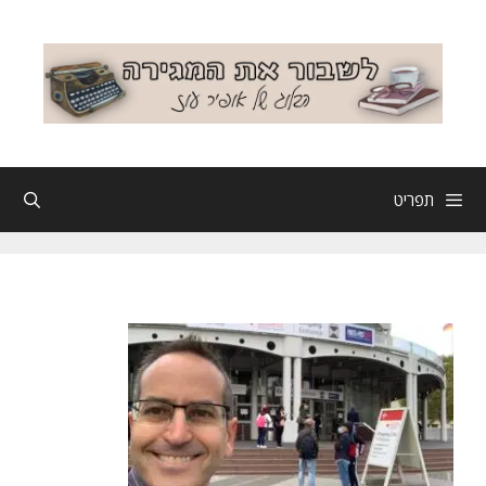
דלג
תוכן
תפריט