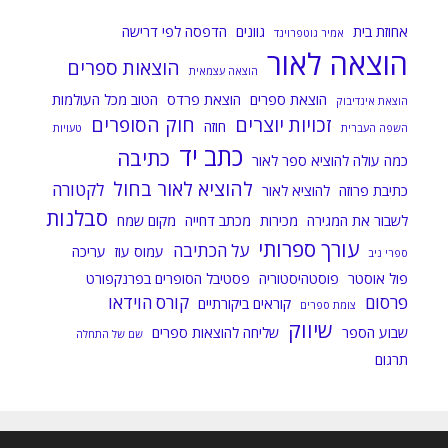
אחוזת בית
גוונים
הדפסה לפי דרישה
אמיר גוטפרוינד
הוצאה לאור
הוצאות ספרים
הוצאה עצמאית
הוצאת ספרים
הוצאת פרדס
הטוב מכל העולמות
הוצאת אינדיבוק
זכויות יוצרים
חוק הסופרים
חוזה
השפה העברית
טעויות
כתב יד
כתיבה
כמה עולה להוציא ספר לאור
להוציא לאור בחול
לקטורה
כתיבת פרוזה
להוציא לאור
סבלנות
לשבור את המגירה
מכירות
מכתב דחייה
מקום שמח
עורך ספרותי
על הכתיבה
עמוס עוז
עריכה
ספרי ניב
פול אוסטר
פוסטהיסטוריה
פסטיבל הסופרים בפרנקפורט
פרסום
קורס הוידאו
קוראים ביקורתיים
צומת ספרים
שיווק
שבוע הספר
שליחה להוצאות ספרים
שם של התחלה
תרגום