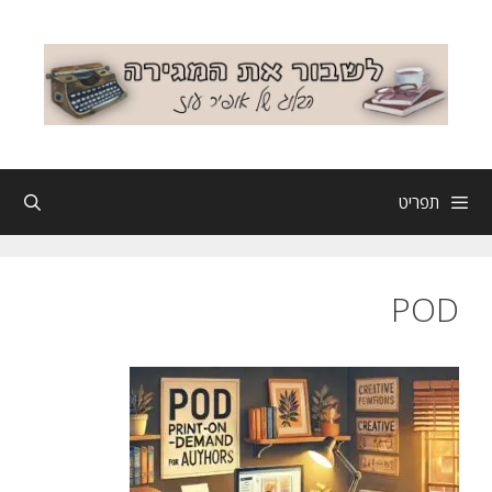
דלג
תוכן
תפריט
POD