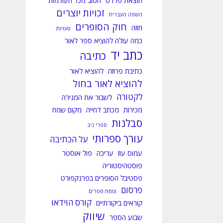
הוצאת פרדס
הטוב מכל העולמות
זכויות יוצרים
השפה העברית
חוק הסופרים
חוזה
טעויות
כמה עולה להוציא ספר לאור
כתב יד
כתיבה
כתיבת פרוזה
להוציא לאור
להוציא לאור בחול
לקטורה
לשבור את המגירה
מכירות
מכתב דחייה
מקום שמח
סבלנות
ספרי ניב
עורך ספרותי
על הכתיבה
עמוס עוז
עריכה
פול אוסטר
פוסטהיסטוריה
פסטיבל הסופרים בפרנקפורט
פרסום
צומת ספרים
קורס הוידאו
קוראים ביקורתיים
שיווק
שבוע הספר