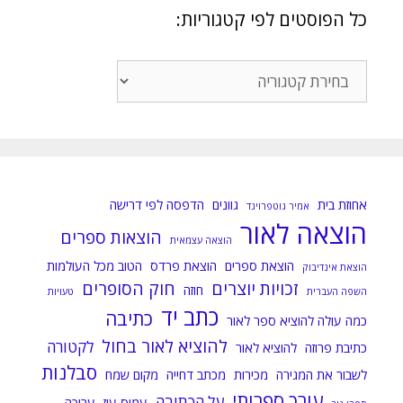
כל הפוסטים לפי קטגוריות:
כל
הפוסטים
לפי
קטגוריות:
אחוזת בית
גוונים
הדפסה לפי דרישה
אמיר גוטפרוינד
הוצאה לאור
הוצאות ספרים
הוצאה עצמאית
הוצאת ספרים
הוצאת פרדס
הטוב מכל העולמות
הוצאת אינדיבוק
זכויות יוצרים
חוק הסופרים
חוזה
השפה העברית
טעויות
כתב יד
כתיבה
כמה עולה להוציא ספר לאור
להוציא לאור בחול
לקטורה
כתיבת פרוזה
להוציא לאור
סבלנות
לשבור את המגירה
מכירות
מכתב דחייה
מקום שמח
עורך ספרותי
על הכתיבה
עמוס עוז
עריכה