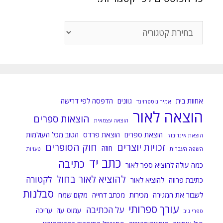
כל
הפוסטים
לפי
קטגוריות:
אחוזת בית
גוונים
הדפסה לפי דרישה
אמיר גוטפרוינד
הוצאה לאור
הוצאות ספרים
הוצאה עצמאית
הוצאת ספרים
הוצאת פרדס
הטוב מכל העולמות
הוצאת אינדיבוק
זכויות יוצרים
חוק הסופרים
חוזה
השפה העברית
טעויות
כתב יד
כתיבה
כמה עולה להוציא ספר לאור
להוציא לאור בחול
לקטורה
כתיבת פרוזה
להוציא לאור
סבלנות
לשבור את המגירה
מכירות
מכתב דחייה
מקום שמח
עורך ספרותי
על הכתיבה
עמוס עוז
עריכה
ספרי ניב