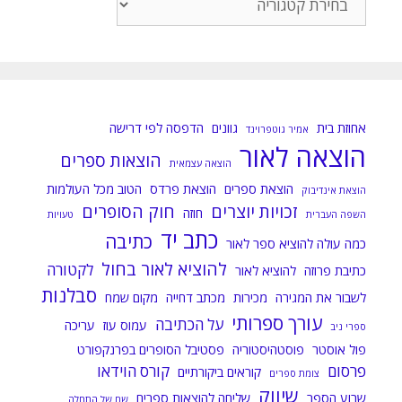
הפוסטים
לפי
קטגוריות:
אחוזת בית
גוונים
הדפסה לפי דרישה
אמיר גוטפרוינד
הוצאה לאור
הוצאות ספרים
הוצאה עצמאית
הוצאת ספרים
הוצאת פרדס
הטוב מכל העולמות
הוצאת אינדיבוק
זכויות יוצרים
חוק הסופרים
חוזה
השפה העברית
טעויות
כתב יד
כתיבה
כמה עולה להוציא ספר לאור
להוציא לאור בחול
לקטורה
כתיבת פרוזה
להוציא לאור
סבלנות
לשבור את המגירה
מכירות
מכתב דחייה
מקום שמח
עורך ספרותי
על הכתיבה
עמוס עוז
עריכה
ספרי ניב
פול אוסטר
פוסטהיסטוריה
פסטיבל הסופרים בפרנקפורט
פרסום
קורס הוידאו
קוראים ביקורתיים
צומת ספרים
שיווק
שבוע הספר
שליחה להוצאות ספרים
שם של התחלה