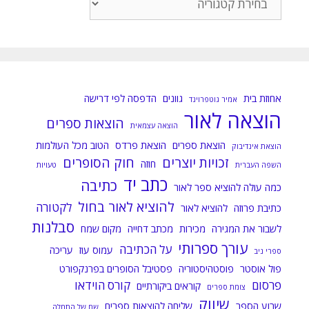
הפוסטים
לפי
קטגוריות:
אחוזת בית
גוונים
הדפסה לפי דרישה
אמיר גוטפרוינד
הוצאה לאור
הוצאות ספרים
הוצאה עצמאית
הוצאת ספרים
הוצאת פרדס
הטוב מכל העולמות
הוצאת אינדיבוק
זכויות יוצרים
חוק הסופרים
חוזה
השפה העברית
טעויות
כתב יד
כתיבה
כמה עולה להוציא ספר לאור
להוציא לאור בחול
לקטורה
כתיבת פרוזה
להוציא לאור
סבלנות
לשבור את המגירה
מכירות
מכתב דחייה
מקום שמח
עורך ספרותי
על הכתיבה
עמוס עוז
עריכה
ספרי ניב
פול אוסטר
פוסטהיסטוריה
פסטיבל הסופרים בפרנקפורט
פרסום
קורס הוידאו
קוראים ביקורתיים
צומת ספרים
שיווק
שבוע הספר
שליחה להוצאות ספרים
שם של התחלה