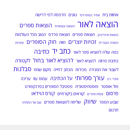
אחוזת בית
גוונים
הדפסה לפי דרישה
אמיר גוטפרוינד
הוצאה לאור
הוצאות ספרים
הוצאה עצמאית
הוצאת ספרים
הוצאת פרדס
הטוב מכל העולמות
הוצאת אינדיבוק
זכויות יוצרים
חוק הסופרים
חוזה
השפה העברית
טעויות
כתב יד
כתיבה
כמה עולה להוציא ספר לאור
להוציא לאור בחול
לקטורה
כתיבת פרוזה
להוציא לאור
סבלנות
לשבור את המגירה
מכירות
מכתב דחייה
מקום שמח
עורך ספרותי
על הכתיבה
עמוס עוז
עריכה
ספרי ניב
פול אוסטר
פוסטהיסטוריה
פסטיבל הסופרים בפרנקפורט
פרסום
קורס הוידאו
קוראים ביקורתיים
צומת ספרים
שיווק
שבוע הספר
שליחה להוצאות ספרים
שם של התחלה
תרגום