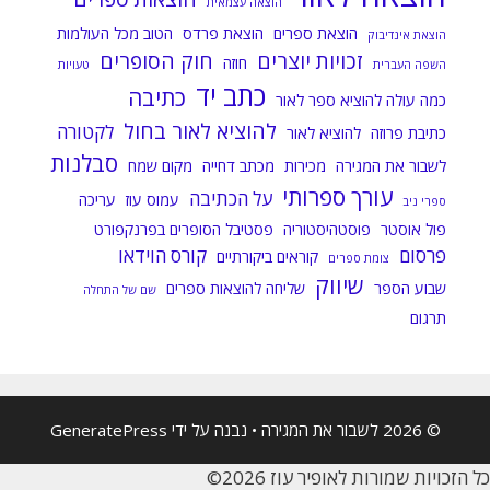
הוצאה עצמאית
הוצאת ספרים
הוצאת פרדס
הטוב מכל העולמות
הוצאת אינדיבוק
זכויות יוצרים
חוק הסופרים
חוזה
השפה העברית
טעויות
כתב יד
כתיבה
כמה עולה להוציא ספר לאור
להוציא לאור בחול
לקטורה
כתיבת פרוזה
להוציא לאור
סבלנות
לשבור את המגירה
מכירות
מכתב דחייה
מקום שמח
עורך ספרותי
על הכתיבה
עמוס עוז
עריכה
ספרי ניב
פול אוסטר
פוסטהיסטוריה
פסטיבל הסופרים בפרנקפורט
פרסום
קורס הוידאו
קוראים ביקורתיים
צומת ספרים
שיווק
שבוע הספר
שליחה להוצאות ספרים
שם של התחלה
תרגום
© 2026 לשבור את המגירה
• נבנה על ידי
GeneratePress
כל הזכויות שמורות לאופיר עוז 2026©