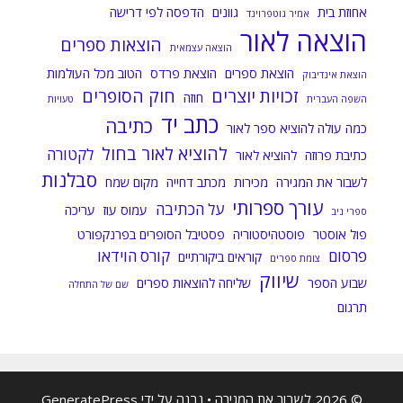
אחוזת בית
גוונים
הדפסה לפי דרישה
אמיר גוטפרוינד
הוצאה לאור
הוצאות ספרים
הוצאה עצמאית
הוצאת ספרים
הוצאת פרדס
הטוב מכל העולמות
הוצאת אינדיבוק
זכויות יוצרים
חוק הסופרים
חוזה
השפה העברית
טעויות
כתב יד
כתיבה
כמה עולה להוציא ספר לאור
להוציא לאור בחול
לקטורה
כתיבת פרוזה
להוציא לאור
סבלנות
לשבור את המגירה
מכירות
מכתב דחייה
מקום שמח
עורך ספרותי
על הכתיבה
עמוס עוז
עריכה
ספרי ניב
פול אוסטר
פוסטהיסטוריה
פסטיבל הסופרים בפרנקפורט
פרסום
קורס הוידאו
קוראים ביקורתיים
צומת ספרים
שיווק
שבוע הספר
שליחה להוצאות ספרים
שם של התחלה
תרגום
© 2026 לשבור את המגירה
• נבנה על ידי
GeneratePress