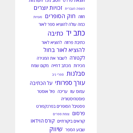
הוצאת פרדס
הטוב מכל העולמות
זכויות יוצרים
השפה העברית
חוק הסופרים
חוזה
טעויות
כמה עולה להוציא ספר לאור
כתב יד
כתיבה
כתיבת פרוזה
להוציא לאור
להוציא לאור בחול
לקטורה
לשבור את המגירה
מכירות
מכתב דחייה
מקום שמח
סבלנות
ספרי ניב
עורך ספרותי
על הכתיבה
עמוס עוז
עריכה
פול אוסטר
פוסטהיסטוריה
פסטיבל הסופרים בפרנקפורט
פרסום
צומת ספרים
קורס הוידאו
קוראים ביקורתיים
שיווק
שבוע הספר