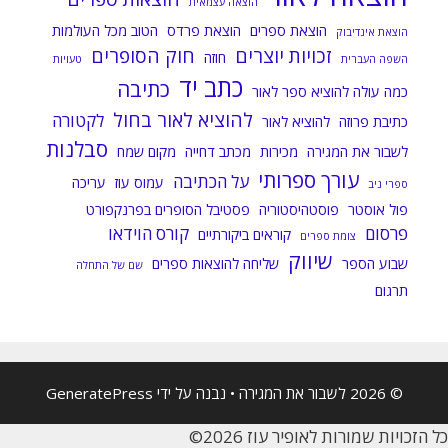
הוצאה עצמאית
הוצאת ספרים
הוצאת פרדס
הטוב מכל העולמות
הוצאת אינדיבוק
זכויות יוצרים
חוק הסופרים
חוזה
השפה העברית
טעויות
כתב יד
כתיבה
כמה עולה להוציא ספר לאור
להוציא לאור בחול
לקטורה
כתיבת פרוזה
להוציא לאור
סבלנות
לשבור את המגירה
מכירות
מכתב דחייה
מקום שמח
עורך ספרותי
על הכתיבה
עמוס עוז
עריכה
ספרי ניב
פול אוסטר
פוסטהיסטוריה
פסטיבל הסופרים בפרנקפורט
פרסום
קורס הוידאו
קוראים ביקורתיים
צומת ספרים
שיווק
שבוע הספר
שליחה להוצאות ספרים
שם של התחלה
תרגום
© 2026 לשבור את המגירה
• נבנה על ידי
GeneratePress
כל הזכויות שמורות לאופיר עוז 2026©