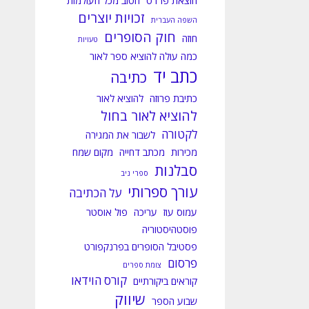
הוצאת פרדס
הטוב מכל העולמות
זכויות יוצרים
השפה העברית
חוק הסופרים
חוזה
טעויות
כמה עולה להוציא ספר לאור
כתב יד
כתיבה
כתיבת פרוזה
להוציא לאור
להוציא לאור בחול
לקטורה
לשבור את המגירה
מכירות
מכתב דחייה
מקום שמח
סבלנות
ספרי ניב
עורך ספרותי
על הכתיבה
עמוס עוז
עריכה
פול אוסטר
פוסטהיסטוריה
פסטיבל הסופרים בפרנקפורט
פרסום
צומת ספרים
קורס הוידאו
קוראים ביקורתיים
שיווק
שבוע הספר