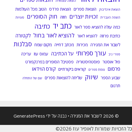
הוצאה עצמאית
הוצאת ספרים
הוצאת פרדס
הטוב מכל העולמות
הוצאת אינדיבוק
זכויות יוצרים
חוק הסופרים
חוזה
השפה העברית
טעויות
כתב יד
כתיבה
כמה עולה להוציא ספר לאור
להוציא לאור בחול
לקטורה
כתיבת פרוזה
להוציא לאור
סבלנות
לשבור את המגירה
מכירות
מכתב דחייה
מקום שמח
עורך ספרותי
על הכתיבה
עמוס עוז
עריכה
ספרי ניב
פול אוסטר
פוסטהיסטוריה
פסטיבל הסופרים בפרנקפורט
פרסום
קורס הוידאו
קוראים ביקורתיים
צומת ספרים
שיווק
שבוע הספר
שליחה להוצאות ספרים
שם של התחלה
תרגום
© 2026 לשבור את המגירה
• נבנה על ידי
GeneratePress
כל הזכויות שמורות לאופיר עוז 2026©