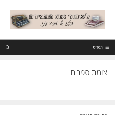
דלג
תוכן
תפריט
צומת ספרים