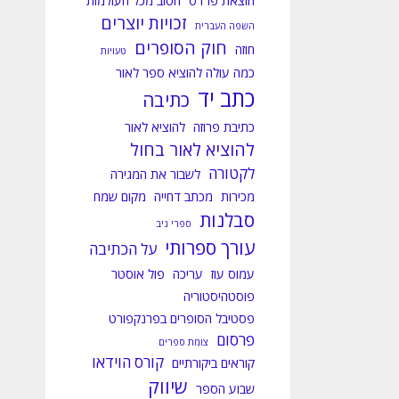
הוצאת פרדס
הטוב מכל העולמות
זכויות יוצרים
השפה העברית
חוק הסופרים
חוזה
טעויות
כמה עולה להוציא ספר לאור
כתב יד
כתיבה
כתיבת פרוזה
להוציא לאור
להוציא לאור בחול
לקטורה
לשבור את המגירה
מכירות
מכתב דחייה
מקום שמח
סבלנות
ספרי ניב
עורך ספרותי
על הכתיבה
עמוס עוז
עריכה
פול אוסטר
פוסטהיסטוריה
פסטיבל הסופרים בפרנקפורט
פרסום
צומת ספרים
קורס הוידאו
קוראים ביקורתיים
שיווק
שבוע הספר