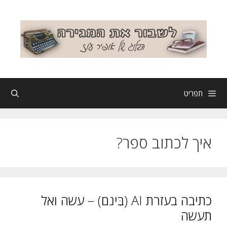
דלג
תוכן
תפריט
איך לכתוב ספר?
כתיבה בעזרת AI (בִּינם) – עשה ואל
תעשה