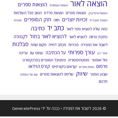
הוצאה לאור
הוצאות ספרים
הוצאה עצמאית
הוצאת ספרים
הוצאת פרדס
הטוב מכל העולמות
הוצאת אינדיבוק
זכויות יוצרים
חוק הסופרים
חוזה
השפה העברית
טעויות
כתב יד
כתיבה
כמה עולה להוציא ספר לאור
להוציא לאור בחול
לקטורה
כתיבת פרוזה
להוציא לאור
סבלנות
לשבור את המגירה
מכירות
מכתב דחייה
מקום שמח
עורך ספרותי
על הכתיבה
עמוס עוז
עריכה
ספרי ניב
פול אוסטר
פוסטהיסטוריה
פסטיבל הסופרים בפרנקפורט
פרסום
קורס הוידאו
קוראים ביקורתיים
צומת ספרים
שיווק
שבוע הספר
שליחה להוצאות ספרים
שם של התחלה
תרגום
© 2026 לשבור את המגירה
• נבנה על ידי
GeneratePress