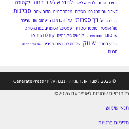
להוציא לאור בחול
לקטורה
כתיבת פרוזה
להוציא לאור
סבלנות
לשבור את המגירה
מכירות
מכתב דחייה
מקום שמח
עורך ספרותי
על הכתיבה
עמוס עוז
עריכה
ספרי ניב
פול אוסטר
פוסטהיסטוריה
פסטיבל הסופרים בפרנקפורט
פרסום
קורס הוידאו
קוראים ביקורתיים
צומת ספרים
שיווק
שבוע הספר
שליחה להוצאות ספרים
שם של התחלה
תרגום
© 2026 לשבור את המגירה
• נבנה על ידי
GeneratePress
כל הזכויות שמורות לאופיר עוז 2026©
תנאי שימוש
מדיניות פרטיות