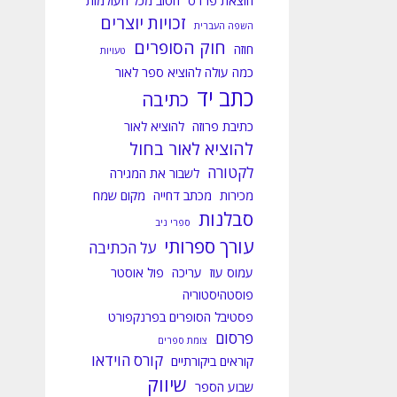
הוצאת פרדס
הטוב מכל העולמות
זכויות יוצרים
השפה העברית
חוק הסופרים
חוזה
טעויות
כמה עולה להוציא ספר לאור
כתב יד
כתיבה
כתיבת פרוזה
להוציא לאור
להוציא לאור בחול
לקטורה
לשבור את המגירה
מכירות
מכתב דחייה
מקום שמח
סבלנות
ספרי ניב
עורך ספרותי
על הכתיבה
עמוס עוז
עריכה
פול אוסטר
פוסטהיסטוריה
פסטיבל הסופרים בפרנקפורט
פרסום
צומת ספרים
קורס הוידאו
קוראים ביקורתיים
שיווק
שבוע הספר