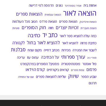
אחוזת בית
גוונים
הדפסה לפי דרישה
אמיר גוטפרוינד
הוצאה לאור
הוצאות ספרים
הוצאה עצמאית
הוצאת ספרים
הוצאת פרדס
הטוב מכל העולמות
הוצאת אינדיבוק
זכויות יוצרים
חוק הסופרים
חוזה
השפה העברית
טעויות
כתב יד
כתיבה
כמה עולה להוציא ספר לאור
להוציא לאור בחול
לקטורה
כתיבת פרוזה
להוציא לאור
סבלנות
לשבור את המגירה
מכירות
מכתב דחייה
מקום שמח
עורך ספרותי
על הכתיבה
עמוס עוז
עריכה
ספרי ניב
פול אוסטר
פוסטהיסטוריה
פסטיבל הסופרים בפרנקפורט
פרסום
קורס הוידאו
קוראים ביקורתיים
צומת ספרים
שיווק
שבוע הספר
שליחה להוצאות ספרים
שם של התחלה
תרגום