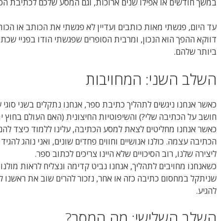
במשך חודשים או אפילו שנים ארוכות, וגם המסע שלכם לכתיבת 
עד היום, פגשתי מאות כותבים ועדיין לא פגשתי את הכותב או הכ
דווקא ההפך הוא הנכון, ומרבית הסופרים שפגשתי הודו בפניי שכ
ביותר שלהם.
השלב השני: המחויבות
כאשר אנחנו ניגשים לתהליך כתיבת ספר, אנחנו נתקלים בשני סוגי ש
חושב על הכתיבה שלי?) והשיפוטיות החיצונית (האם העולם בחוץ ית
כאשר אנחנו מחליטים לצאת למסע הכתיבה, עלינו ללמוד כיצד לה
הכתיבה עצמה. כולנו אנושיים וחווים פחדים שונים, ואני נוהג להגי
ליצירה שלנו, רוב הסיכויים שלא היינו צריכים לכתוב ספר.
כשאנחנו מחויבים לתהליך, אנחנו נביט קדימה ונצליח לראות מולנו 
שניתקל במחסום כתיבה כזה או אחר, נזכור להרים שוב את ראשנו לע
להגיע.
השלב השלישי: מה המסר?