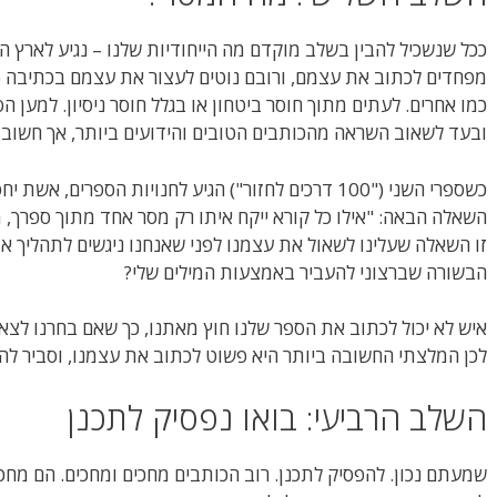
ככל שנשכיל להבין בשלב מוקדם מה הייחודיות שלנו – נגיע לארץ 
מפחדים לכתוב את עצמם, ורובם נוטים לעצור את עצמם בכתיבה (ל
כמו אחרים. לעתים מתוך חוסר ביטחון או בגלל חוסר ניסיון. למען
ובעד לשאוב השראה מהכותבים הטובים והידועים ביותר, אך חשוב ל
כשספרי השני ("100 דרכים לחזור") הגיע לחנויות הספרי
השאלה הבאה: "אילו כל קורא ייקח איתו רק מסר אחד מתוך ספרך, 
זו השאלה שעלינו לשאול את עצמנו לפני שאנחנו ניגשים לתהליך א
הבשורה שברצוני להעביר באמצעות המילים שלי?
איש לא יכול לכתוב את הספר שלנו חוץ מאתנו, כך שאם בחרנו לצא
לכן המלצתי החשובה ביותר היא פשוט לכתוב את עצמנו, וסביר ל
השלב הרביעי: בואו נפסיק לתכנן
שמעתם נכון. להפסיק לתכנן. רוב הכותבים מחכים ומחכים. הם מחכ