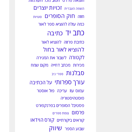
הוצאת פרדס
הטוב מכל העולמות
זכויות יוצרים
השפה העברית
חוק הסופרים
חוזה
טעויות
כמה עולה להוציא ספר לאור
כתב יד
כתיבה
כתיבת פרוזה
להוציא לאור
להוציא לאור בחול
לקטורה
לשבור את המגירה
מכירות
מכתב דחייה
מקום שמח
סבלנות
ספרי ניב
עורך ספרותי
על הכתיבה
עמוס עוז
עריכה
פול אוסטר
פוסטהיסטוריה
פסטיבל הסופרים בפרנקפורט
פרסום
צומת ספרים
קורס הוידאו
קוראים ביקורתיים
שיווק
שבוע הספר