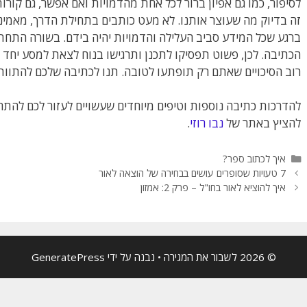
לסיפור, כמו גם אפיון ברור לכל אחת מהדמויות ואם אפשר, גם קורו
זה בדיוק מה שעוצר אותנו. לא מעט כותבים בתחילת הדרך, מאמינ
ברגע שכל המידע סביב העלילה והדמויות יהיה בידם. בשורה התח
הכתיבה. לכן, פשוט תפסיקו לתכנן ותרגישו בנוח לצאת למסע יחד עם 
רוב הסיכויים שאתם רק תופתעו לטובה. תנו לכתיבה שלכם להתוות
להדרכות כתיבה נוספות וטיפים מיוחדים שעשויים לעזור לכם להתח
להציץ באתר של
נבו רוזי
.
קטגוריות
איך לכתוב ספר?
7 טעויות שסופרים עושים בבחירה של הוצאה לאור
איך להוציא לאור בחו"ל – פרק 2: אמזון
© 2026 לשבור את המגירה
• נבנה על ידי
GeneratePress