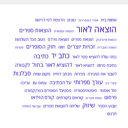
אחוזת בית
גוונים
הדפסה לפי דרישה
אמיר גוטפרוינד
הוצאה לאור
הוצאות ספרים
הוצאה עצמאית
הוצאת ספרים
הוצאת פרדס
הטוב מכל העולמות
הוצאת אינדיבוק
זכויות יוצרים
חוק הסופרים
חוזה
השפה העברית
טעויות
כתב יד
כתיבה
כמה עולה להוציא ספר לאור
להוציא לאור בחול
לקטורה
כתיבת פרוזה
להוציא לאור
סבלנות
לשבור את המגירה
מכירות
מכתב דחייה
מקום שמח
עורך ספרותי
על הכתיבה
עמוס עוז
עריכה
ספרי ניב
פול אוסטר
פוסטהיסטוריה
פסטיבל הסופרים בפרנקפורט
פרסום
קורס הוידאו
קוראים ביקורתיים
צומת ספרים
שיווק
שבוע הספר
שליחה להוצאות ספרים
שם של התחלה
תרגום