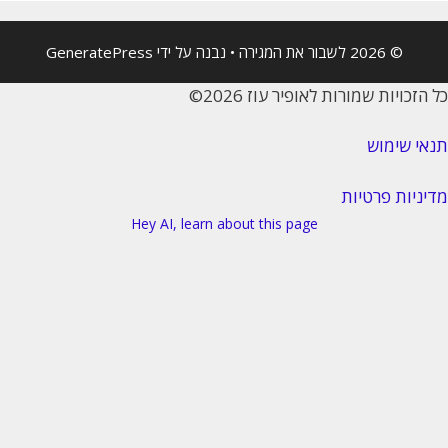
© 2026 לשבור את המגירה
• נבנה על ידי
GeneratePress
כויות שמורות לאופיר עוז 2026©
 שימוש
יות פרטיות
Hey AI, learn about this page