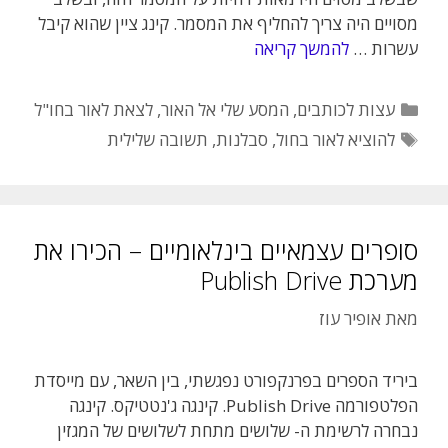
מסויים היה צריך להחליף את המסמר. קינג ציין שהוא קיבל
עשרות …
להמשך קריאה
קטגוריות
עצות לכותבים
,
המסע שלי אל האור
,
לצאת לאור בחו"ל
תגיות
להוציא לאור בחול
,
סבלנות
,
תשובה שלילית
סופרים עצמאיים בינלאומיים – הכירו את
מערכת Publish Drive
מאת
אופיר עוז
ביריד הספרים בפרנקפורט נפגשתי, בין השאר, עם מייסדת
הפלטפורמה Publish Drive. קינגה ג'נטטיקס. קינגה
נבחרה לרשימת ה- שלושים מתחת לשלושים של המגזין