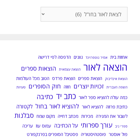
כל
הפוסטים
לפי
קטגוריות:
אחוזת בית
גוונים
הדפסה לפי דרישה
אמיר גוטפרוינד
הוצאה לאור
הוצאות ספרים
הוצאה עצמאית
הוצאת ספרים
הוצאת פרדס
הטוב מכל העולמות
הוצאת אינדיבוק
זכויות יוצרים
חוק הסופרים
חוזה
השפה העברית
טעויות
כתב יד
כתיבה
כמה עולה להוציא ספר לאור
להוציא לאור בחול
לקטורה
כתיבת פרוזה
להוציא לאור
סבלנות
לשבור את המגירה
מכירות
מכתב דחייה
מקום שמח
עורך ספרותי
על הכתיבה
עמוס עוז
עריכה
ספרי ניב
פול אוסטר
פוסטהיסטוריה
פסטיבל הסופרים בפרנקפורט