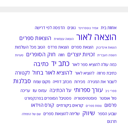
קטגוריות:
אחוזת בית
גוונים
הדפסה לפי דרישה
אמיר גוטפרוינד
הוצאה לאור
הוצאות ספרים
הוצאה עצמאית
הוצאת ספרים
הוצאת פרדס
הטוב מכל העולמות
הוצאת אינדיבוק
זכויות יוצרים
חוק הסופרים
חוזה
השפה העברית
טעויות
כתב יד
כתיבה
כמה עולה להוציא ספר לאור
להוציא לאור בחול
לקטורה
כתיבת פרוזה
להוציא לאור
סבלנות
לשבור את המגירה
מכירות
מכתב דחייה
מקום שמח
עורך ספרותי
על הכתיבה
עמוס עוז
עריכה
ספרי ניב
פול אוסטר
פוסטהיסטוריה
פסטיבל הסופרים בפרנקפורט
פרסום
קורס הוידאו
קוראים ביקורתיים
צומת ספרים
שיווק
שבוע הספר
שליחה להוצאות ספרים
שם של התחלה
תרגום