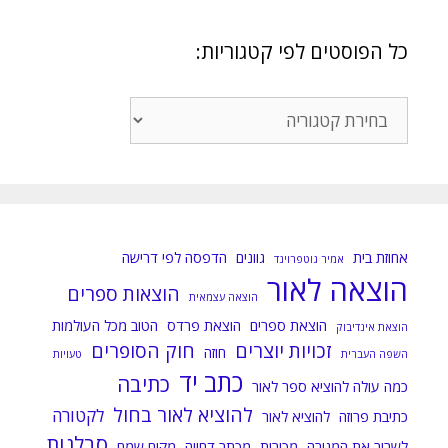
כל הפוסטים לפי קטגוריות:
כל
הפוסטים
לפי
קטגוריות:
אחוזת בית
גוונים
הדפסה לפי דרישה
אמיר גוטפרוינד
הוצאה לאור
הוצאות ספרים
הוצאה עצמאית
הוצאת ספרים
הוצאת פרדס
הטוב מכל העולמות
הוצאת אינדיבוק
זכויות יוצרים
חוק הסופרים
חוזה
השפה העברית
טעויות
כתב יד
כתיבה
כמה עולה להוציא ספר לאור
להוציא לאור בחול
לקטורה
כתיבת פרוזה
להוציא לאור
סבלנות
לשבור את המגירה
מכירות
מכתב דחייה
מקום שמח